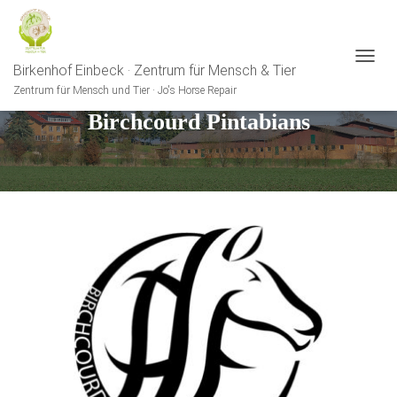
Birkenhof Einbeck · Zentrum für Mensch & Tier
N
A
Zentrum für Mensch und Tier · Jo's Horse Repair
V
Birchcourd Pintabians
I
G
A
T
I
O
N
U
M
S
C
H
A
L
T
E
N