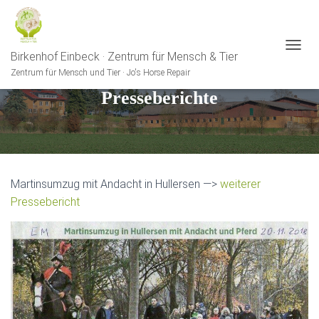
Birkenhof Einbeck · Zentrum für Mensch & Tier
N
A
Zentrum für Mensch und Tier · Jo's Horse Repair
V
Presseberichte
I
G
A
T
I
O
N
Martinsumzug mit Andacht in Hullersen —>
weiterer
U
Pressebericht
M
S
C
H
A
L
T
E
N